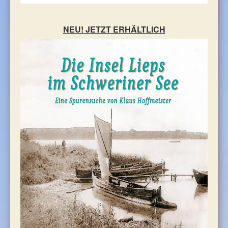
Unsere Kirchen
Schlösser und Parkanlagen
NEU! JETZT ERHÄLTLICH
Sehenswürdigkeiten
Schwerin - Landeshauptstadt
Unsere schönsten Mühlen
Orte um den See
Sagen und Märchen
FREIZEIT
TOURIST-INFORMATION
KONTAKT