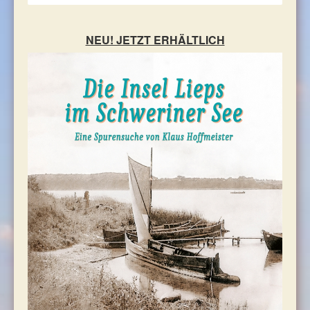
Angeln
NEU! JETZT ERHÄLTLICH
Rad - und Wanderspass
Wasserwandern
Bootsverleih
Reiten
Sport und Spiel
Veranstaltungen
Rund um Schwerin
Rund um Wismar
Mecklenburg - Vorpommern
Gastronomie