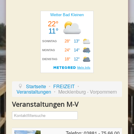
Wellness
Ausflugstipps
Kunst und Kunsthandwerk
TOURIST-INFORMATION
KONTAKT
Impressum - Datenschutz
Startseite
•
FREIZEIT
•
Veranstaltungen
•
Mecklenburg - Vorpommern
Veranstaltungen M-V
Filterfeld
Versteckt
Telefon: 03881 - 75 66 00