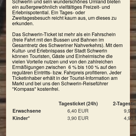
Schwerin und sein wunderschönes Umland bieten
ein außergewöhnlich vielfältiges Freizeit- und
Erlebnispotential. Ein Tages- oder
Zweitagesbesuch reicht kaum aus, um dieses zu
erkunden.
Das Schwerin-Ticket ist mehr als ein Fahrschein
(freie Fahrt mit den Bussen und Bahnen im
Gesamtnetz des Schweriner Nahverkehrs). Mit dem
Kultur- und Erlebnispass der Stadt Schwerin
können Touristen, Gäste und Einheimische die
vielen Vorteile nutzen und von den zahlreichen
Ermäßigungen zwischen 6 % bis 100 % auf den
regulären Eintritts- bzw. Fahrpreis profitieren. Jeder
Ticketinhaber erhält in der Tourist-Information am
Markt und bei uns den Schwerin-Reiseführer
"Kompass" kostenfrei.
Tagesticket (24h)
2-Tagestic
Erwachsene
6,40 EUR
9,90
Kinder*
3,90 EUR
4,90