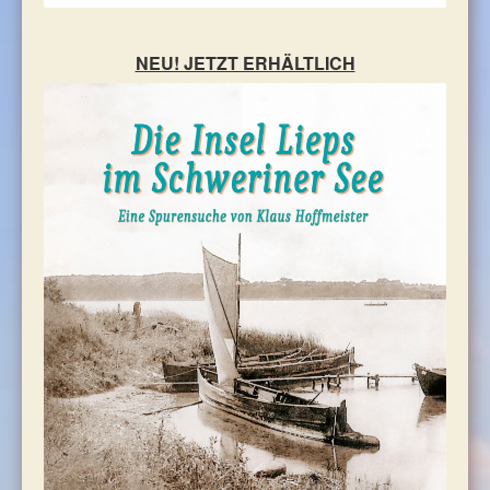
TOURIST-INFORMATION
NEU! JETZT ERHÄLTLICH
Mitglied werden
Mitgliedsgemeinden
UNSER SERVICE
INFO-MATERIAL
VERKEHRSVERBINDUNGEN
UNSERE PARTNER
NEUIGKEITEN
KONTAKT
Impressum - Datenschutz